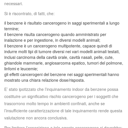
necessari.
Si è riscontrato, di fatti, che:
il benzene è risultato cancerogeno in saggi sperimentali a lungo
termine;
il benzene risulta cancerogeno quando amministrato per
inalazione e per ingestione, in diversi modelli animali;
il benzene è un cancerogeno multipotente, capace quindi di
indurre molti tipi di tumore diversi nei vari modelli animali testati,
inclusi carcinoma della cavità orale, cavità nasali, pelle, cute,
ghiandole mammarie, angiosarcoma epatico, tumori del polmone,
linfomi e leucemie;
gli effetti cancerogeni del benzene nei saggi sperimentali hanno
mostrato una chiara relazione dose/risposta.
E’ stato ipotizzato che l’inquinamento indoor da benzene possa
costituire un significativo rischio cancerogeno per i soggetti che
trascorrono molto tempo in ambienti confinati, anche se
l’insufficiente caratterizzazione di tale inquinamento rende questa
valutazione non ancora conclusiva.
Per limitare l’esposizione a tale agente cancerogeno si dovrebbe: