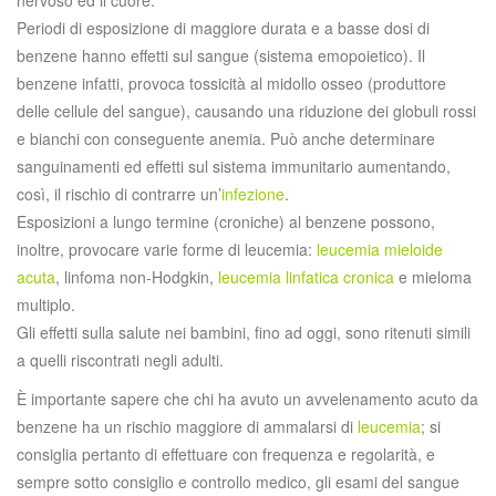
nervoso ed il cuore.
Periodi di esposizione di maggiore durata e a basse dosi di
benzene hanno effetti sul sangue (sistema emopoietico). Il
benzene infatti, provoca tossicità al midollo osseo (produttore
delle cellule del sangue), causando una riduzione dei globuli rossi
e bianchi con conseguente anemia. Può anche determinare
sanguinamenti ed effetti sul sistema immunitario aumentando,
così, il rischio di contrarre un’
infezione
.
Esposizioni a lungo termine (croniche) al benzene possono,
inoltre, provocare varie forme di leucemia:
leucemia mieloide
acuta
, linfoma non-Hodgkin,
leucemia linfatica cronica
e mieloma
multiplo.
Gli effetti sulla salute nei bambini, fino ad oggi, sono ritenuti simili
a quelli riscontrati negli adulti.
È importante sapere che chi ha avuto un avvelenamento acuto da
benzene ha un rischio maggiore di ammalarsi di
leucemia
; si
consiglia pertanto di effettuare con frequenza e regolarità, e
sempre sotto consiglio e controllo medico, gli esami del sangue