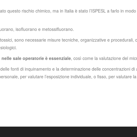
ato questo rischio chimico, ma in Italia è stato l’ISPESL a farlo in mod
nfluorano, isofluorano e metossifluorano.
tossici, sono necessarie misure tecniche, organizzative e procedurali, c
siologici.
 nelle sale operatorie è essenziale
, così come la valutazione del mic
 delle fonti di inquinamento e la determinazione delle concentrazioni di 
nale, per valutare l’esposizione individuale, o fisso, per valutare la 